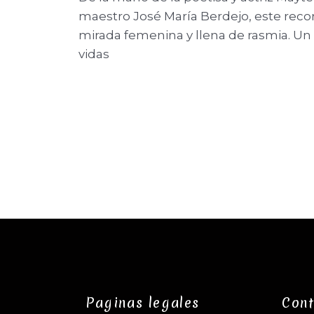
maestro José María Berdejo, este recor
mirada femenina y llena de rasmia. Un
vidas
Paginas legales
Cont