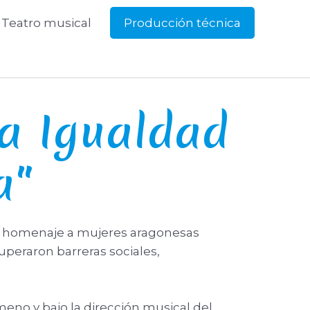
Teatro musical
Producción técnica
la Igualdad
a"
e homenaje a mujeres aragonesas
superaron barreras sociales,
meno y bajo la dirección musical del