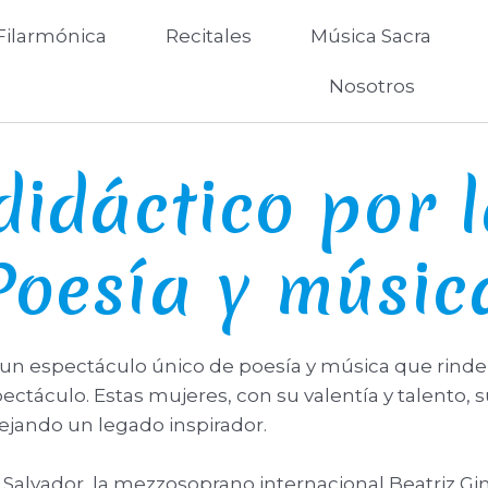
Filarmónica
Recitales
Música Sacra
Nosotros
didáctico por 
Poesía y músic
un espectáculo único de poesía y música que rind
espectáculo. Estas mujeres, con su valentía y talento, 
ejando un legado inspirador.
e Salvador, la mezzosoprano internacional Beatriz Gi